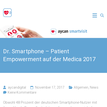
Zum
Inhalt
aycan
springen
smartvisit
Sichere
Patientenkommunikation
Dr. Smartphone – Patient
Empowerment auf der Medica 2017
aycandigital
November 17, 2017
Allgemein
,
News
Keine Kommentare
Obwohl 48 Prozent der deutschen Smartphone-Nutzer mit