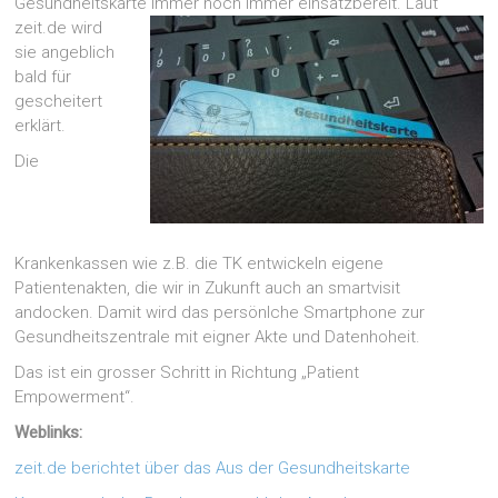
Gesundheitskarte
immer noch immer einsatzbereit. Laut
zeit.de wird
sie angeblich
bald für
gescheitert
erklärt.
Die
Krankenkassen wie z.B. die TK entwickeln eigene
Patientenakten, die wir in Zukunft auch an smartvisit
andocken. Damit wird das persönlche Smartphone zur
Gesundheitszentrale mit eigner Akte und Datenhoheit.
Das ist ein grosser Schritt in Richtung „Patient
Empowerment“.
Weblinks:
zeit.de berichtet über das Aus der Gesundheitskarte