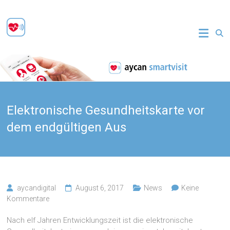
Zum
Inhalt
aycan
springen
smartvisit
Sichere
Patientenkommunikation
Elektronische Gesundheitskarte vor
dem endgültigen Aus
aycandigital
August 6, 2017
News
Keine
Kommentare
Nach elf Jahren Entwicklungszeit ist die elektronische