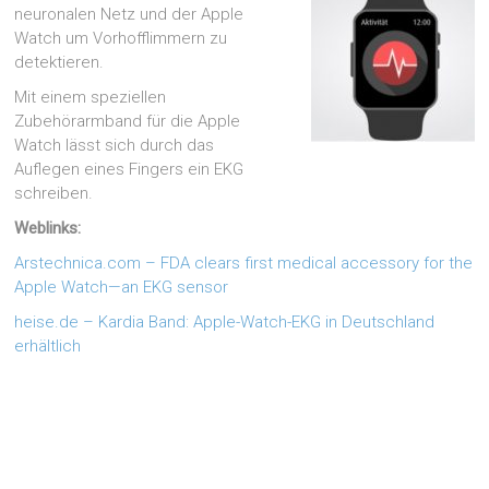
neuronalen Netz und der Apple
Watch um Vorhofflimmern zu
detektieren.
Mit einem speziellen
Zubehörarmband für die Apple
Watch lässt sich durch das
Auflegen eines Fingers ein EKG
schreiben.
Weblinks:
Arstechnica.com – FDA clears first medical accessory for the
Apple Watch—an EKG sensor
heise.de – Kardia Band: Apple-Watch-EKG in Deutschland
erhältlich