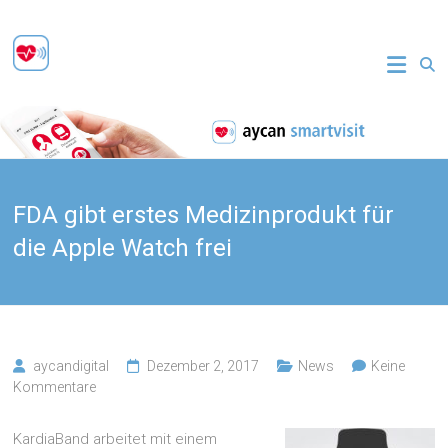
Zum
Inhalt
aycan
springen
smartvisit
Sichere
Patientenkommunikation
FDA gibt erstes Medizinprodukt für
die Apple Watch frei
aycandigital
Dezember 2, 2017
News
Keine
Kommentare
KardiaBand arbeitet mit einem