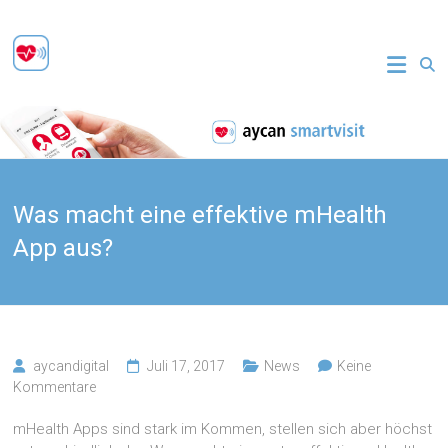
Zum
Inhalt
aycan
springen
smartvisit
Sichere
Patientenkommunikation
Was macht eine effektive mHealth
App aus?
aycandigital
Juli 17, 2017
News
Keine
Kommentare
mHealth Apps sind stark im Kommen, stellen sich aber höchst