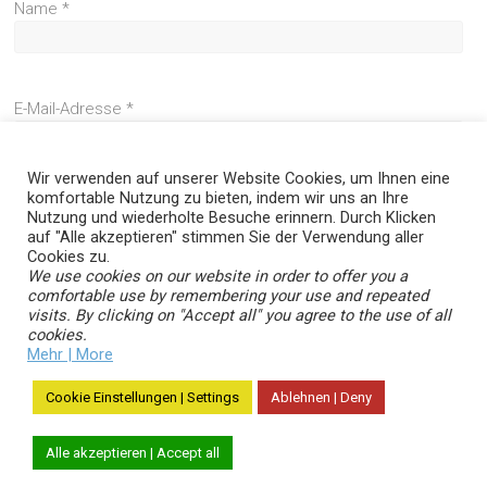
Name
*
E-Mail-Adresse
*
Wir verwenden auf unserer Website Cookies, um Ihnen eine
komfortable Nutzung zu bieten, indem wir uns an Ihre
Website
Nutzung und wiederholte Besuche erinnern. Durch Klicken
auf "Alle akzeptieren" stimmen Sie der Verwendung aller
Cookies zu.
We use cookies on our website in order to offer you a
comfortable use by remembering your use and repeated
visits. By clicking on "Accept all" you agree to the use of all
cookies.
Mehr | More
Cookie Einstellungen | Settings
Ablehnen | Deny
Copyright © 2026
. Alle Rechte vorbehalten.
aycan smartvisit
Alle akzeptieren | Accept all
Theme:
von ThemeGrill. Präsentiert von
.
Ample
WordPress